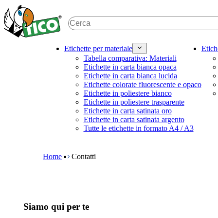
S
k
i
p
t
M
Etichette per materiale
Etich
o
a
Tabella comparativa: Materiali
m
i
Etichette in carta bianca opaca
a
n
Etichette in carta bianca lucida
i
n
Etichette colorate fluorescente e opaco
n
a
Etichette in poliestere bianco
c
v
Etichette in poliestere trasparente
o
i
Etichette in carta satinata oro
n
g
Etichette in carta satinata argento
t
a
Tutte le etichette in formato A4 / A3
e
t
B
n
i
r
t
o
e
Home
Contatti
n
a
m
d
e
c
g
r
a
u
m
Siamo qui per te
m
e
b