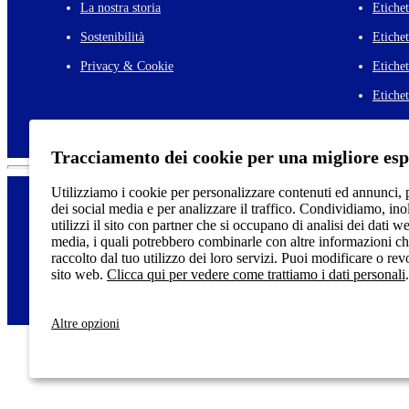
La nostra storia
Etichet
Sostenibilità
Etiche
Privacy & Cookie
Etichet
Etichet
Tracciamento dei cookie per una migliore es
Utilizziamo i cookie per personalizzare contenuti ed annunci, p
dei social media e per analizzare il traffico. Condividiamo, in
utilizzi il sito con partner che si occupano di analisi dei dati w
media, i quali potrebbero combinarle con altre informazioni ch
raccolto dal tuo utilizzo dei loro servizi. Puoi modificare o re
© 2025 Et
sito web.
Clicca qui per vedere come trattiamo i dati personali
.
Altre opzioni
Avery Tico Srl
- Via H