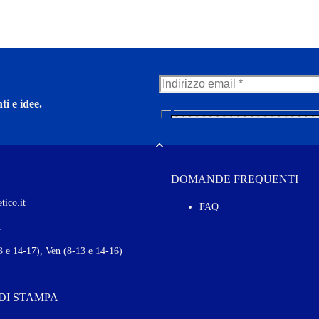
ti e idee.
N
e
w
Toggle
s
l
DOMANDE FREQUENTI
e
t
tico.it
t
FAQ
e
Autorizzo il trattamento dei m
1
r
M
 e 14-17), Ven (8-13 e 14-16)
o
r
e
 DI STAMPA