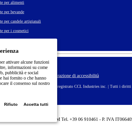
te per alimenti
tte per bevande
te per candele artigianali
te per i cosmetici
perienza
er attivare alcune funzioni
oltre, informazioni su come
eb, pubblicità e social
Dichiarazione di accessibilità
F
e hai fornito o che hanno
o
vocare il consenso sul nostro
o
ichette Tico | Tico è un marchio registrato CCL Industries inc. | Tutti i diritti 
t
e
r
Rifiuto
Accetta tutti
m
e
n
onduras 15 - 00071 Pomezia RM Tel. +39 06 910461 - P. IVA IT0664
u