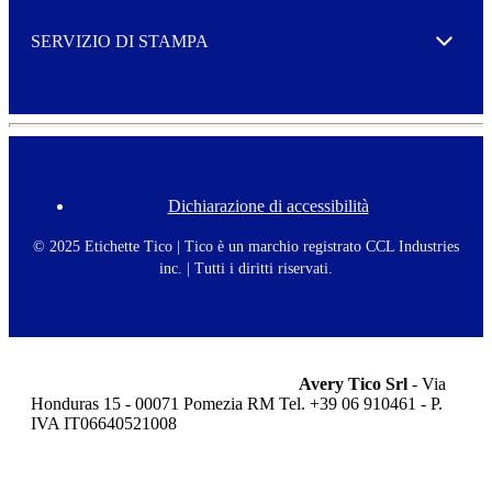
SERVIZIO DI STAMPA
Expand
Dichiarazione di accessibilità
F
o
o
© 2025 Etichette Tico | Tico è un marchio registrato CCL Industries
t
inc. | Tutti i diritti riservati.
e
r
m
e
n
u
Avery Tico Srl
- Via
Honduras 15 - 00071 Pomezia RM Tel. +39 06 910461 - P.
IVA IT06640521008