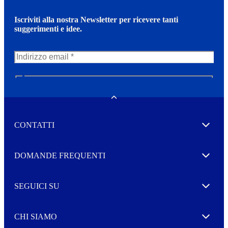
Iscriviti alla nostra Newsletter per ricevere tanti
suggerimenti e idee.
N
e
w
Toggle
s
l
CONTATTI
e
Expand
t
t
e
Autorizzo il trattamento dei miei dati per l’invio della
DOMANDE FREQUENTI
Expand
r
vostra Newsletter
M
o
SEGUICI SU
r
Expand
e
CHI SIAMO
Expand