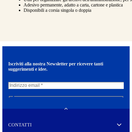
Adesivo permanente, adatto a carta, cartone e plastica
Disponibili a corsia singola o doppia
Iscriviti alla nostra Newsletter per ricevere tanti
suggerimenti e idee.
N
e
w
Toggle
s
l
CONTATTI
e
Expand
t