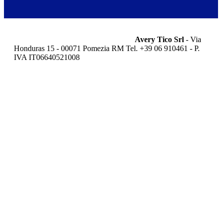
r
m
e
n
u
Avery Tico Srl
- Via
Honduras 15 - 00071 Pomezia RM Tel. +39 06 910461 - P.
IVA IT06640521008