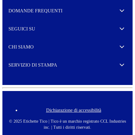
t
e
Autorizzo il trattamento dei miei dati per l’invio della
DOMANDE FREQUENTI
Expand
r
vostra Newsletter
M
o
SEGUICI SU
r
Expand
e
CHI SIAMO
Expand
SERVIZIO DI STAMPA
Expand
Dichiarazione di accessibilità
F
o
o
© 2025 Etichette Tico | Tico è un marchio registrato CCL Industries
t
inc. | Tutti i diritti riservati.
e