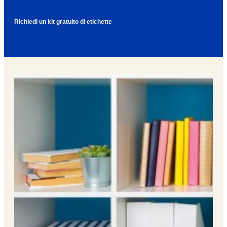
o
n
b
u
i
Richiedi un kit gratuito di etichette
l
e