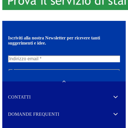
Iscriviti alla nostra Newsletter per ricevere tanti
suggerimenti e idee.
N
e
w
Toggle
s
l
CONTATTI
e
Expand
t
t
e
Autorizzo il trattamento dei miei dati per l’invio della
DOMANDE FREQUENTI
Expand
r
vostra Newsletter
M