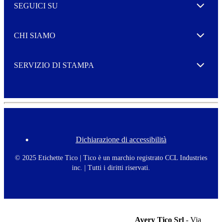
o
SEGUICI SU
r
Expand
e
CHI SIAMO
Expand
SERVIZIO DI STAMPA
Expand
Dichiarazione di accessibilità
F
o
o
© 2025 Etichette Tico | Tico è un marchio registrato CCL Industries
t
inc. | Tutti i diritti riservati.
e
r
m
e
n
u
Avery Tico Srl
- Via