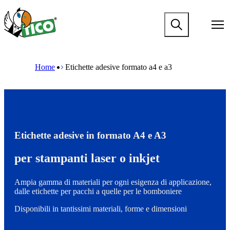
S
k
M
i
a
p
i
t
n
M
B
o
n
a
r
m
Home
Etichette adesive formato a4 e a3
a
i
e
a
v
n
a
i
i
n
d
n
g
a
c
c
a
v
r
o
t
i
u
n
i
g
m
t
o
a
b
Etichette adesive in formato A4 e A3
e
n
t
n
m
i
per stampanti laser o inkjet
t
e
o
g
n
a
m
Ampia gamma di materiali per ogni esigenza di applicazione,
m
e
dalle etichette per pacchi a quelle per le bomboniere
e
g
n
a
Disponibili in tantissimi materiali, forme e dimensioni
u
m
m
e