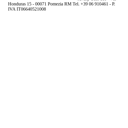
Honduras 15 - 00071 Pomezia RM Tel. +39 06 910461 - P.
IVA IT06640521008