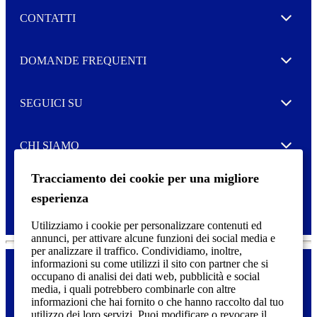
l
CONTATTI
e
Expand
t
t
e
Autorizzo il trattamento dei miei dati per l’invio della
DOMANDE FREQUENTI
Expand
r
vostra Newsletter
M
o
SEGUICI SU
r
Expand
e
CHI SIAMO
Expand
Tracciamento dei cookie per una migliore
SERVIZIO DI STAMPA
Expand
esperienza
Utilizziamo i cookie per personalizzare contenuti ed
annunci, per attivare alcune funzioni dei social media e
per analizzare il traffico. Condividiamo, inoltre,
informazioni su come utilizzi il sito con partner che si
occupano di analisi dei dati web, pubblicità e social
media, i quali potrebbero combinarle con altre
Dichiarazione di accessibilità
F
informazioni che hai fornito o che hanno raccolto dal tuo
o
utilizzo dei loro servizi. Puoi modificare o revocare il