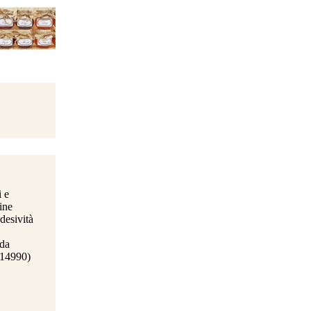
i e
line
desività
 da
014990)