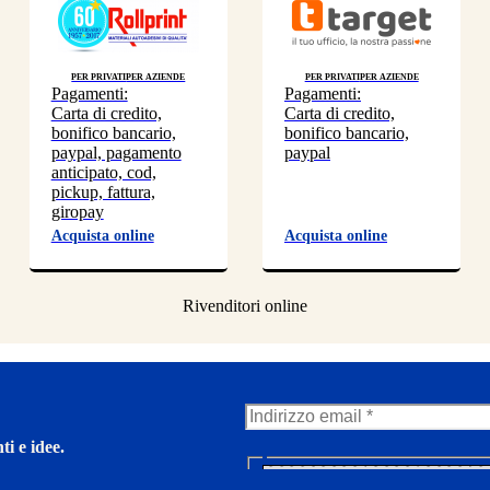
Per privati
Per aziende
Per privati
Per aziende
Pagamenti:
Pagamenti:
Carta di credito,
Carta di credito,
bonifico bancario,
bonifico bancario,
paypal, pagamento
paypal
anticipato, cod,
pickup, fattura,
giropay
Acquista online
Acquista online
ti e idee.
N
e