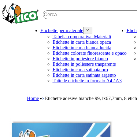
S
k
i
p
t
M
Etichette per materiale
Etich
o
a
Tabella comparativa: Materiali
m
i
Etichette in carta bianca opaca
a
n
Etichette in carta bianca lucida
i
n
Etichette colorate fluorescente e opaco
n
a
Etichette in poliestere bianco
c
v
Etichette in poliestere trasparente
o
i
Etichette in carta satinata oro
n
g
Etichette in carta satinata argento
t
a
Tutte le etichette in formato A4 / A3
e
t
B
n
i
r
t
o
e
Home
Etichette adesive bianche 99,1x67,7mm, 8 etic
n
a
m
d
e
c
g
r
a
u
m
m
e
b