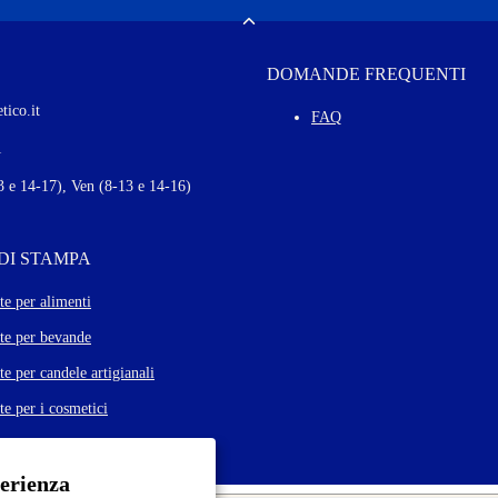
w
Toggle
s
l
DOMANDE FREQUENTI
e
t
tico.it
t
FAQ
e
Autorizzo il trattamento dei m
1
r
M
 e 14-17), Ven (8-13 e 14-16)
o
r
e
 DI STAMPA
te per alimenti
tte per bevande
te per candele artigianali
te per i cosmetici
perienza