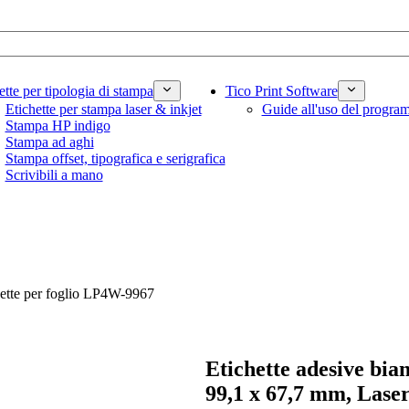
ette per tipologia di stampa
Tico Print Software
Etichette per stampa laser & inkjet
Guide all'uso del progr
Stampa HP indigo
Stampa ad aghi
Stampa offset, tipografica e serigrafica
Scrivibili a mano
hette per foglio LP4W-9967
Etichette adesive bia
99,1 x 67,7 mm, Laser