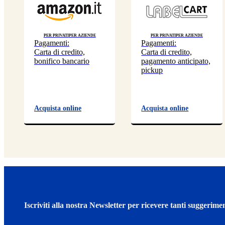
Per privati
Per aziende
Per privati
Per aziende
Pagamenti:
Pagamenti:
Carta di credito,
Carta di credito,
bonifico bancario
pagamento anticipato,
pickup
Acquista online
Acquista online
Iscriviti alla nostra Newsletter per ricevere tanti suggerimen