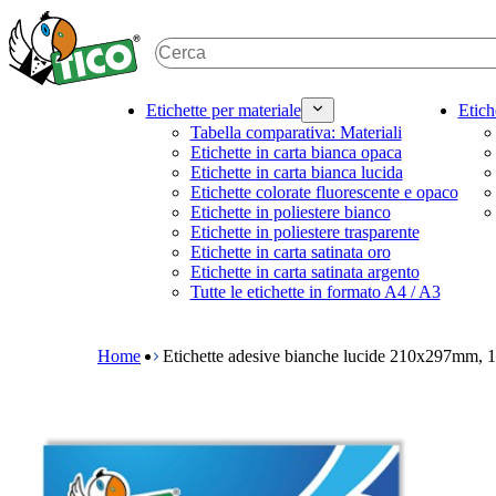
S
k
i
p
t
M
Etichette per materiale
Etich
o
a
Tabella comparativa: Materiali
m
i
Etichette in carta bianca opaca
a
n
Etichette in carta bianca lucida
i
n
Etichette colorate fluorescente e opaco
n
a
Etichette in poliestere bianco
c
v
Etichette in poliestere trasparente
o
i
Etichette in carta satinata oro
n
g
Etichette in carta satinata argento
t
a
Tutte le etichette in formato A4 / A3
e
t
B
n
i
r
t
o
e
Home
Etichette adesive bianche lucide 210x297mm, 1
n
a
m
d
e
c
g
r
a
u
m
m
e
b