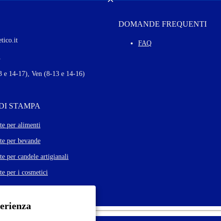
Toggle
s
l
DOMANDE FREQUENTI
e
t
tico.it
t
FAQ
e
Autorizzo il trattamento dei m
1
r
M
 e 14-17), Ven (8-13 e 14-16)
o
r
e
 DI STAMPA
te per alimenti
tte per bevande
te per candele artigianali
te per i cosmetici
perienza