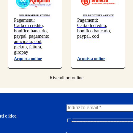
Per privati
Per aziende
Per privati
Per aziende
Pagamenti:
Pagamenti:
Carta di credito,
Carta di credito,
bonifico bancario,
bonifico bancario,
paypal, pagamento
paypal, cod
anticipato, cod,
pickup, fattura,
giropay
Acquista online
Acquista online
ti e idee.
N
e
w