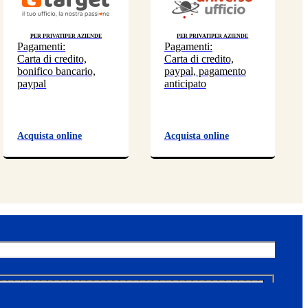
Per privati
Per aziende
Per privati
Per aziende
Pagamenti:
Pagamenti:
Carta di credito,
Carta di credito,
bonifico bancario,
paypal, pagamento
paypal
anticipato
Acquista online
Acquista online