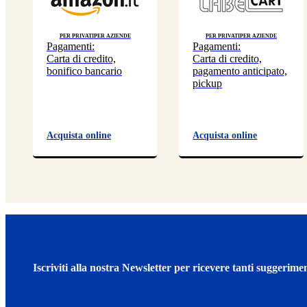
Per privati
Per aziende
Per privati
Per aziende
Pagamenti:
Pagamenti:
Carta di credito,
Carta di credito,
bonifico bancario
pagamento anticipato,
pickup
Acquista online
Acquista online
Iscriviti alla nostra Newsletter per ricevere tanti suggerimen