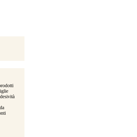
prodotti
iglie
desività
 da
onti