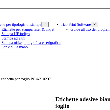
ette per tipologia di stampa
Tico Print Software
Etichette per stampa laser & inkjet
Guide all'uso del progr
Stampa HP indigo
Stampa ad aghi
Stampa offset, tipografica e serigrafica
Scrivibili a mano
 etichetta per foglio PG4-210297
Etichette adesive bia
foglio