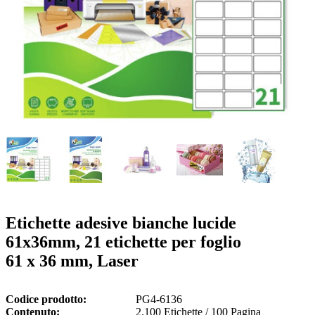
o
n
b
u
i
l
e
Etichette adesive bianche lucide
61x36mm, 21 etichette per foglio
61 x 36 mm, Laser
Codice prodotto
PG4-6136
Contenuto
2.100 Etichette / 100 Pagina