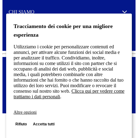
e
CHI SIAMO
Expand
Tracciamento dei cookie per una migliore
SERVIZIO DI STAMPA
Expand
esperienza
Utilizziamo i cookie per personalizzare contenuti ed
annunci, per attivare alcune funzioni dei social media e
per analizzare il traffico. Condividiamo, inoltre,
informazioni su come utilizzi il sito con partner che si
occupano di analisi dei dati web, pubblicità e social
media, i quali potrebbero combinarle con altre
Dichiarazione di accessibilità
F
informazioni che hai fornito o che hanno raccolto dal tuo
o
utilizzo dei loro servizi. Puoi modificare o revocare il
o
© 2025 Etichette Tico | Tico è un marchio registrato CCL Industries
consenso sul nostro sito web.
Clicca qui per vedere come
t
inc. | Tutti i diritti riservati.
trattiamo i dati personali
.
e
r
m
Altre opzioni
e
n
Rifiuto
Accetta tutti
u
Avery Tico Srl
- Via
Honduras 15 - 00071 Pomezia RM Tel. +39 06 910461 - P.
IVA IT06640521008