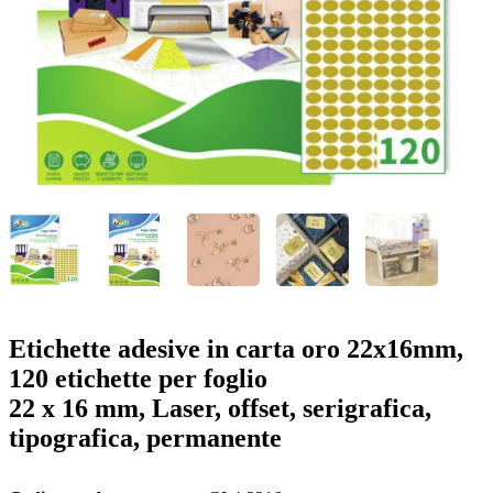
o
n
b
u
i
l
e
Etichette adesive in carta oro 22x16mm,
120 etichette per foglio
22 x 16 mm, Laser, offset, serigrafica,
tipografica, permanente