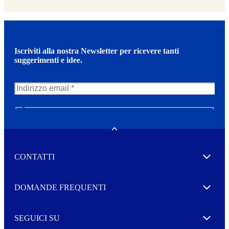
Iscriviti alla nostra Newsletter per ricevere tanti
suggerimenti e idee.
N
e
w
Toggle
s
l
CONTATTI
e
Expand
t
t
e
Autorizzo il trattamento dei miei dati per l’invio della
DOMANDE FREQUENTI
Expand
r
vostra Newsletter
M
o
SEGUICI SU
r
Expand