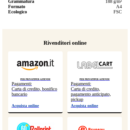
Grammatura
188 g/m²
Formato
A4
Ecologico
FSC
Rivenditori online
Per privati
Per aziende
Per privati
Per aziende
Pagamenti:
Pagamenti:
Carta di credito, bonifico
Carta di credito,
bancario
pagamento anticipato,
pickup
Acquista online
Acquista online