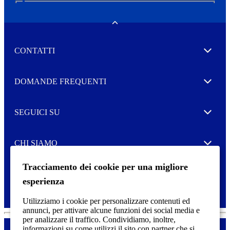
N
e
w
Toggle
s
l
CONTATTI
e
Expand
t
t
e
Autorizzo il trattamento dei miei dati per l’invio della
DOMANDE FREQUENTI
Expand
r
vostra Newsletter
M
o
SEGUICI SU
r
Expand
e
CHI SIAMO
Expand
Tracciamento dei cookie per una migliore
SERVIZIO DI STAMPA
Expand
esperienza
Utilizziamo i cookie per personalizzare contenuti ed
annunci, per attivare alcune funzioni dei social media e
per analizzare il traffico. Condividiamo, inoltre,
informazioni su come utilizzi il sito con partner che si