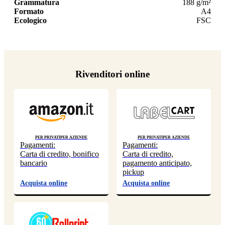
Grammatura
188 g/m²
Formato
A4
Ecologico
FSC
Rivenditori online
Per privati
Per aziende
Per privati
Per aziende
Pagamenti:
Pagamenti:
Carta di credito, bonifico
Carta di credito,
bancario
pagamento anticipato,
pickup
Acquista online
Acquista online