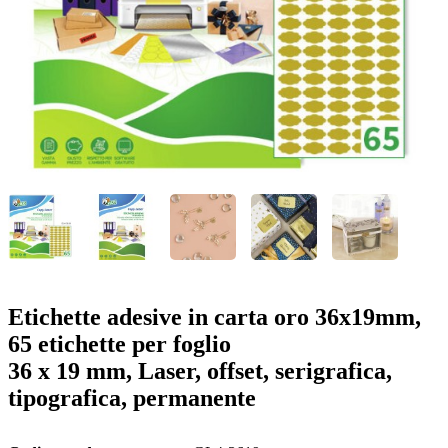
o
n
b
u
i
l
e
Etichette adesive in carta oro 36x19mm,
65 etichette per foglio
36 x 19 mm, Laser, offset, serigrafica,
tipografica, permanente