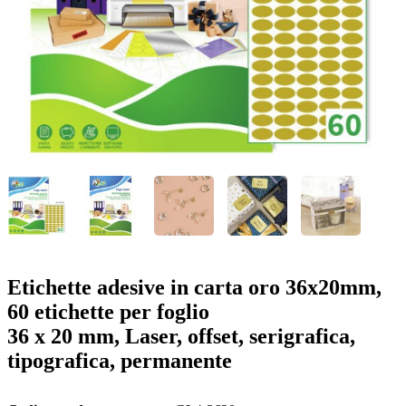
o
n
b
u
i
l
e
Etichette adesive in carta oro 36x20mm,
60 etichette per foglio
36 x 20 mm, Laser, offset, serigrafica,
tipografica, permanente