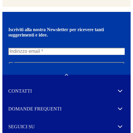
Iscriviti alla nostra Newsletter per ricevere tanti
suggerimenti e idee.
N
e
w
Toggle
s
l
CONTATTI
e
Expand
t
t
e
Autorizzo il trattamento dei miei dati per l’invio della
DOMANDE FREQUENTI
Expand
r
vostra Newsletter
M
o
SEGUICI SU
r
Expand