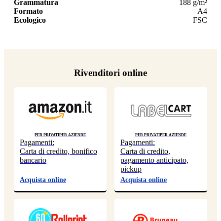
Grammatura
188 g/m²
Formato
A4
Ecologico
FSC
Rivenditori online
Per privati
Per aziende
Per privati
Per aziende
Pagamenti:
Pagamenti:
Carta di credito, bonifico
Carta di credito,
bancario
pagamento anticipato,
pickup
Acquista online
Acquista online