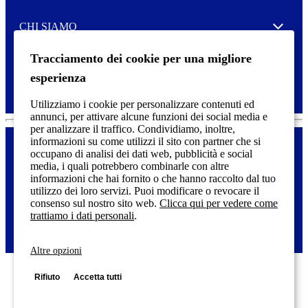
e
CHI SIAMO
Expand
Tracciamento dei cookie per una migliore
SERVIZIO DI STAMPA
Expand
esperienza
Utilizziamo i cookie per personalizzare contenuti ed
annunci, per attivare alcune funzioni dei social media e
per analizzare il traffico. Condividiamo, inoltre,
informazioni su come utilizzi il sito con partner che si
occupano di analisi dei dati web, pubblicità e social
media, i quali potrebbero combinarle con altre
Dichiarazione di accessibilità
F
informazioni che hai fornito o che hanno raccolto dal tuo
o
utilizzo dei loro servizi. Puoi modificare o revocare il
o
© 2025 Etichette Tico | Tico è un marchio registrato CCL Industries
consenso sul nostro sito web.
Clicca qui per vedere come
t
inc. | Tutti i diritti riservati.
trattiamo i dati personali
.
e
r
m
Altre opzioni
e
n
Rifiuto
Accetta tutti
u
Avery Tico Srl
- Via
Honduras 15 - 00071 Pomezia RM Tel. +39 06 910461 - P.
IVA IT06640521008