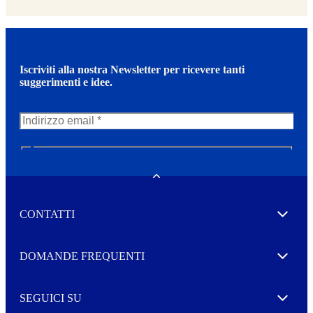
Iscriviti alla nostra Newsletter per ricevere tanti
suggerimenti e idee.
N
e
w
Toggle
s
l
CONTATTI
e
Expand
t
t
e
Autorizzo il trattamento dei miei dati per l’invio della
DOMANDE FREQUENTI
Expand
r
vostra Newsletter
M
o
SEGUICI SU
r
Expand