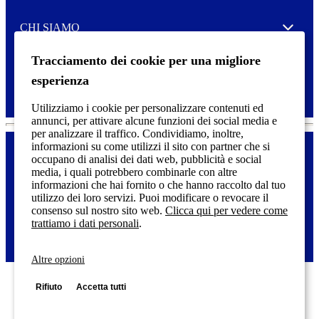
e
CHI SIAMO
Expand
Tracciamento dei cookie per una migliore
SERVIZIO DI STAMPA
Expand
esperienza
Utilizziamo i cookie per personalizzare contenuti ed
annunci, per attivare alcune funzioni dei social media e
per analizzare il traffico. Condividiamo, inoltre,
informazioni su come utilizzi il sito con partner che si
occupano di analisi dei dati web, pubblicità e social
media, i quali potrebbero combinarle con altre
Dichiarazione di accessibilità
F
informazioni che hai fornito o che hanno raccolto dal tuo
o
utilizzo dei loro servizi. Puoi modificare o revocare il
o
© 2025 Etichette Tico | Tico è un marchio registrato CCL Industries
consenso sul nostro sito web.
Clicca qui per vedere come
t
inc. | Tutti i diritti riservati.
trattiamo i dati personali
.
e
r
m
Altre opzioni
e
n
Rifiuto
Accetta tutti
u
Avery Tico Srl
- Via
Honduras 15 - 00071 Pomezia RM Tel. +39 06 910461 - P.
IVA IT06640521008