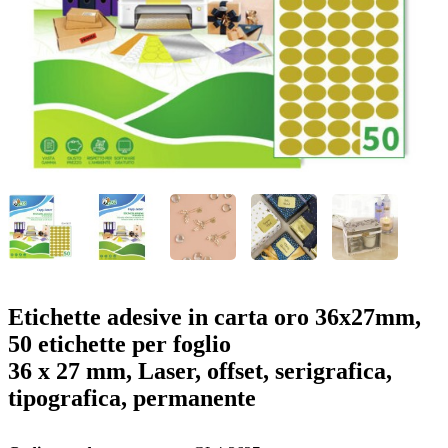
o
n
b
u
i
l
e
Etichette adesive in carta oro 36x27mm,
50 etichette per foglio
36 x 27 mm, Laser, offset, serigrafica,
tipografica, permanente