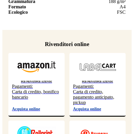
Grammatura
188 g/m²
Formato
A4
Ecologico
FSC
Rivenditori online
Per privati
Per aziende
Per privati
Per aziende
Pagamenti:
Pagamenti:
Carta di credito, bonifico
Carta di credito,
bancario
pagamento anticipato,
pickup
Acquista online
Acquista online