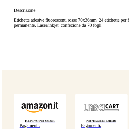
Descrizione
Etichette adesive fluorescenti rosse 70x36mm, 24 etichette per 
permanente, Laser/inkjet, confezione da 70 fogli
Per privati
Per aziende
Per privati
Per aziende
Pagamenti:
Pagamenti: