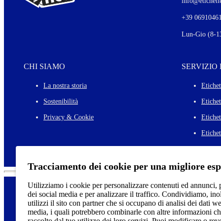
info@etichette
+39 0691046
Lun-Gio (8-13
CHI SIAMO
SERVIZIO
La nostra storia
Etichet
Sostenibilità
Etiche
Privacy & Cookie
Etichet
Etichet
Tracciamento dei cookie per una migliore es
Utilizziamo i cookie per personalizzare contenuti ed annunci, p
dei social media e per analizzare il traffico. Condividiamo, in
utilizzi il sito con partner che si occupano di analisi dei dati w
media, i quali potrebbero combinarle con altre informazioni ch
raccolto dal tuo utilizzo dei loro servizi. Puoi modificare o re