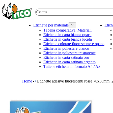
S
k
i
p
t
M
Etichette per materiale
Etich
o
a
Tabella comparativa: Materiali
m
i
Etichette in carta bianca opaca
a
n
Etichette in carta bianca lucida
i
n
Etichette colorate fluorescente e opaco
n
a
Etichette in poliestere bianco
c
v
Etichette in poliestere trasparente
o
i
Etichette in carta satinata oro
n
g
Etichette in carta satinata argento
t
a
Tutte le etichette in formato A4 / A3
e
t
B
n
i
r
t
o
e
Home
Etichette adesive fluorescenti rosse 70x36mm, 
n
a
m
d
e
c
g
r
a
u
m
m
e
b