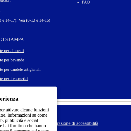
tico.it
t
FAQ
e
Autorizzo il trattamento dei m
1
r
M
 e 14-17), Ven (8-13 e 14-16)
o
r
e
 DI STAMPA
te per alimenti
tte per bevande
te per candele artigianali
te per i cosmetici
perienza
er attivare alcune funzioni
oltre, informazioni su come
eb, pubblicità e social
Dichiarazione di accessibilità
F
e hai fornito o che hanno
o
vocare il consenso sul nostro