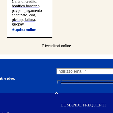
Carta di credito,
bonifico bancario,
paypal, pagamento
anticipato, cod,
pickup, fattura,
giropay
Acquista online
ti e idee.
N
e
w
Toggle
s
l
DOMANDE FREQUENTI
e
t