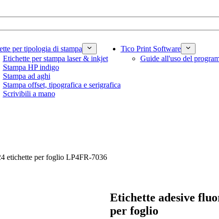
ette per tipologia di stampa
Tico Print Software
Etichette per stampa laser & inkjet
Guide all'uso del progr
Stampa HP indigo
Stampa ad aghi
Stampa offset, tipografica e serigrafica
Scrivibili a mano
24 etichette per foglio LP4FR-7036
Etichette adesive flu
per foglio